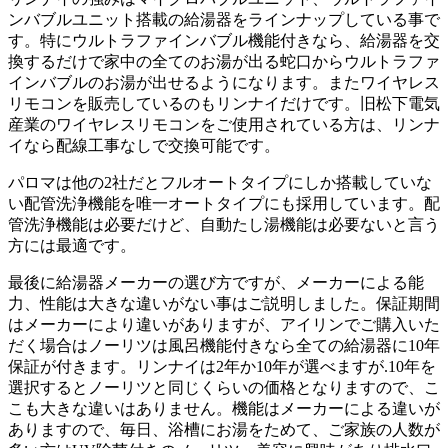
ンバブルユニット搭載の給湯器をラインナップしている事で
す。特にウルトラファインバブル機能付きなら、給湯器を交
換するだけで家中の全てのお湯が出る蛇口からウルトラファ
インバブルのお湯が出せるようになります。またワイヤレス
リモコンを販売しているのもリンナイだけです。旧松下電気
産業のワイヤレスリモコンをご使用されている方は、リンナ
イなら配線工事なしで交換可能です。
パロマは他の2社だとフルオートタイプにしか搭載していな
い配管洗浄機能を唯一オートタイプにも採用しています。配
管洗浄機能は必要だけど、自動たし湯機能は必要ないと言う
方には最適です。
最後に給湯器メーカーの選び方ですが、メーカーによる能
力、性能は大きな違いがない事はご説明しました。保証期間
はメーカーにより違いがありますが、アイリンでご購入いた
だく場合はノーリツは風呂機能付きなら全ての給湯器に10年
保証が付きます。リンナイは2年か10年が選べますが.10年を
選択するとノーリツと同じくらいの価格となりますので、こ
こも大きな違いはありません。機能はメーカーによる違いが
ありますので、毎日、浴槽にお湯をためて、ご家族の人数が