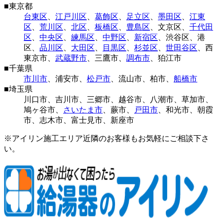
■
東京都
台東区
、
江戸川区
、
葛飾区
、
足立区
、
墨田区
、
江東
区
、
荒川区
、
北区
、
板橋区
、
豊島区
、
文京区
、
千代田
区
、
中央区
、
練馬区
、
中野区
、
新宿区
、
渋谷区
、
港
区
、
品川区
、
大田区
、
目黒区
、
杉並区
、
世田谷区
、
西
東京市
、
武蔵野市
、
三鷹市
、
調布市
、
狛江市
■
千葉県
市川市
、
浦安市
、
松戸市
、
流山市
、
柏市
、
船橋市
■
埼玉県
川口市
、
吉川市
、
三郷市
、
越谷市
、
八潮市
、
草加市
、
鳩ヶ谷市
、
さいたま市
、
蕨市
、
戸田市
、
和光市
、
朝霞
市
、
志木市
、
富士見市
、
新座市
※アイリン施工エリア近隣のお客様もお気軽にご相談下さ
い。