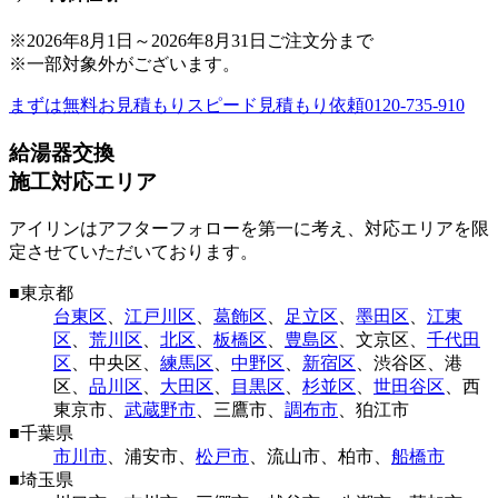
※
2026年8月1日
～
2026年8月31日
ご注文分まで
※一部対象外がございます。
まずは無料お見積もり
スピード見積もり依頼
0120-735-910
給湯器交換
施工対応エリア
アイリンはアフターフォローを第一に考え、対応エリアを限
定させていただいております。
■
東京都
台東区
、
江戸川区
、
葛飾区
、
足立区
、
墨田区
、
江東
区
、
荒川区
、
北区
、
板橋区
、
豊島区
、
文京区
、
千代田
区
、
中央区
、
練馬区
、
中野区
、
新宿区
、
渋谷区
、
港
区
、
品川区
、
大田区
、
目黒区
、
杉並区
、
世田谷区
、
西
東京市
、
武蔵野市
、
三鷹市
、
調布市
、
狛江市
■
千葉県
市川市
、
浦安市
、
松戸市
、
流山市
、
柏市
、
船橋市
■
埼玉県