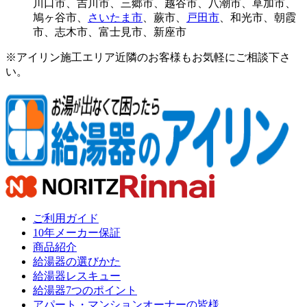
川口市
、
吉川市
、
三郷市
、
越谷市
、
八潮市
、
草加市
、
鳩ヶ谷市
、
さいたま市
、
蕨市
、
戸田市
、
和光市
、
朝霞
市
、
志木市
、
富士見市
、
新座市
※アイリン施工エリア近隣のお客様もお気軽にご相談下さ
い。
ご利用ガイド
10年メーカー保証
商品紹介
給湯器の選びかた
給湯器レスキュー
給湯器7つのポイント
アパート・マンションオーナーの皆様