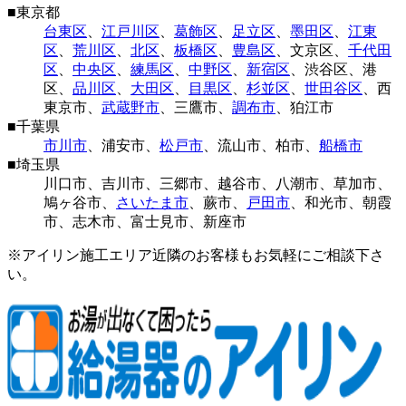
■
東京都
台東区
、
江戸川区
、
葛飾区
、
足立区
、
墨田区
、
江東
区
、
荒川区
、
北区
、
板橋区
、
豊島区
、
文京区
、
千代田
区
、
中央区
、
練馬区
、
中野区
、
新宿区
、
渋谷区
、
港
区
、
品川区
、
大田区
、
目黒区
、
杉並区
、
世田谷区
、
西
東京市
、
武蔵野市
、
三鷹市
、
調布市
、
狛江市
■
千葉県
市川市
、
浦安市
、
松戸市
、
流山市
、
柏市
、
船橋市
■
埼玉県
川口市
、
吉川市
、
三郷市
、
越谷市
、
八潮市
、
草加市
、
鳩ヶ谷市
、
さいたま市
、
蕨市
、
戸田市
、
和光市
、
朝霞
市
、
志木市
、
富士見市
、
新座市
※アイリン施工エリア近隣のお客様もお気軽にご相談下さ
い。