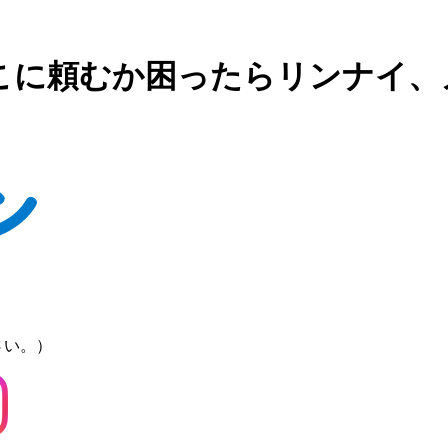
こに頼むか困ったらリンナイ、
さい。）