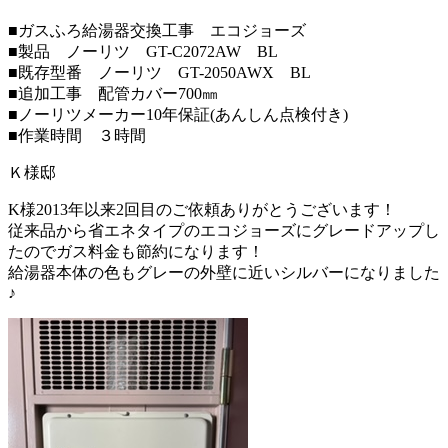
■ガスふろ給湯器交換工事 エコジョーズ
■製品 ノーリツ GT-C2072AW BL
■既存型番 ノーリツ GT-2050AWX BL
■追加工事 配管カバー700㎜
■ノーリツメーカー10年保証(あんしん点検付き)
■作業時間 ３時間
Ｋ様邸
K様2013年以来2回目のご依頼ありがとうございます！
従来品から省エネタイプのエコジョーズにグレードアップし
たのでガス料金も節約になります！
給湯器本体の色もグレーの外壁に近いシルバーになりました
♪