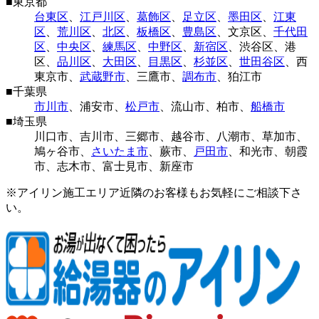
■
東京都
台東区
、
江戸川区
、
葛飾区
、
足立区
、
墨田区
、
江東
区
、
荒川区
、
北区
、
板橋区
、
豊島区
、
文京区
、
千代田
区
、
中央区
、
練馬区
、
中野区
、
新宿区
、
渋谷区
、
港
区
、
品川区
、
大田区
、
目黒区
、
杉並区
、
世田谷区
、
西
東京市
、
武蔵野市
、
三鷹市
、
調布市
、
狛江市
■
千葉県
市川市
、
浦安市
、
松戸市
、
流山市
、
柏市
、
船橋市
■
埼玉県
川口市
、
吉川市
、
三郷市
、
越谷市
、
八潮市
、
草加市
、
鳩ヶ谷市
、
さいたま市
、
蕨市
、
戸田市
、
和光市
、
朝霞
市
、
志木市
、
富士見市
、
新座市
※アイリン施工エリア近隣のお客様もお気軽にご相談下さ
い。