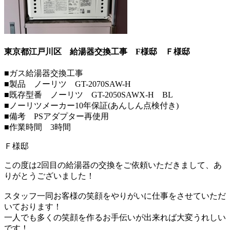
東京都江戸川区 給湯器交換工事 F様邸
Ｆ様邸
■ガス給湯器交換工事
■製品 ノーリツ GT-2070SAW-H
■既存型番 ノーリツ GT-2050SAWX-H BL
■ノーリツメーカー10年保証(あんしん点検付き)
■備考 PSアダプター再使用
■作業時間 3時間
Ｆ様邸
この度は2回目の給湯器の交換をご依頼いただきまして、あ
りがとうございました！
スタッフ一同お客様の笑顔をやりがいに仕事をさせていただ
いております！
一人でも多くの笑顔を作るお手伝いが出来れば大変うれしい
です！