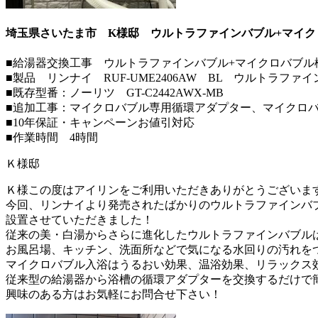
埼玉県さいたま市 K様邸 ウルトラファインバブル+マイ
■給湯器交換工事 ウルトラファインバブル+マイクロバブル
■製品 リンナイ RUF-UME2406AW BL ウルトラフ
■既存型番：ノーリツ GT-C2442AWX-MB
■追加工事：マイクロバブル専用循環アダプター、マイクロ
■10年保証・キャンペーンお値引対応
■作業時間 4時間
Ｋ様邸
Ｋ様この度はアイリンをご利用いただきありがとうございま
今回、リンナイより発売されたばかりのウルトラファインバ
設置させていただきました！
従来の美・白湯からさらに進化したウルトラファインバブルは
お風呂場、キッチン、洗面所などで気になる水回りの汚れをつ
マイクロバブル入浴はうるおい効果、温浴効果、リラックス
従来型の給湯器から浴槽の循環アダプターを交換するだけで
興味のある方はお気軽にお問合せ下さい！