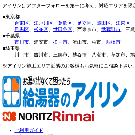
アイリンはアフターフォローを第一に考え、対応エリアを限
■
東京都
台東区
、
江戸川区
、
葛飾区
、
足立区
、
墨田区
、
江東区
、
目黒区
、
杉並区
、
世田谷区
、
西東京市
、
武蔵野市
、
三鷹
■
千葉県
市川市
、
浦安市
、
松戸市
、
流山市
、
柏市
、
船橋市
■
埼玉県
川口市
、
吉川市
、
三郷市
、
越谷市
、
八潮市
、
草加市
、
鳩
※アイリン施工エリア近隣のお客様もお気軽にご相談下さい
ご利用ガイド