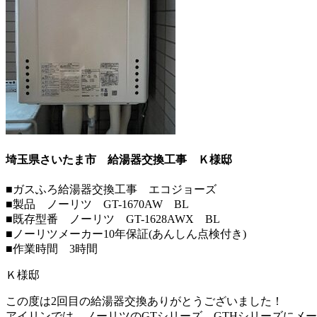
埼玉県さいたま市 給湯器交換工事
Ｋ様邸
■ガスふろ給湯器交換工事 エコジョーズ
■製品 ノーリツ GT-1670AW BL
■既存型番 ノーリツ GT-1628AWX BL
■ノーリツメーカー10年保証(あんしん点検付き)
■作業時間 3時間
Ｋ様邸
この度は2回目の給湯器交換ありがとうございました！
アイリンでは、ノーリツのGTシリーズ、GTHシリーズにメ