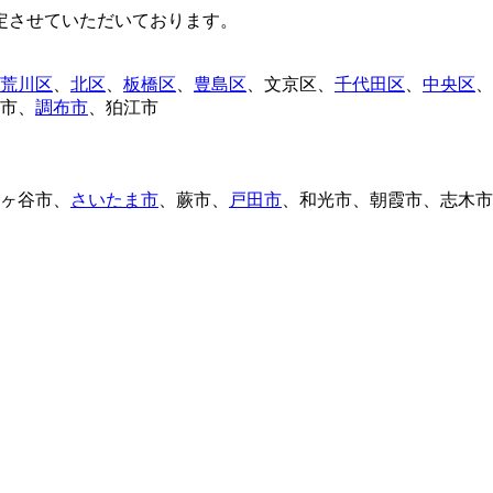
定させていただいております。
荒川区
、
北区
、
板橋区
、
豊島区
、
文京区
、
千代田区
、
中央区
、
市
、
調布市
、
狛江市
ヶ谷市
、
さいたま市
、
蕨市
、
戸田市
、
和光市
、
朝霞市
、
志木市
。