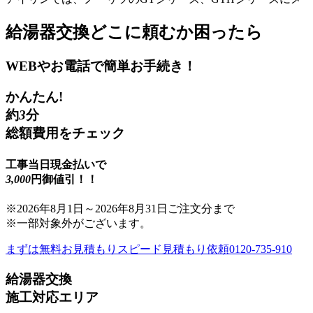
給湯器交換
どこに頼むか困ったら
WEBやお電話で簡単お手続き！
かんたん!
約
3
分
総額費用をチェック
工事当日現金払いで
3,000
円御値引！！
※
2026年8月1日
～
2026年8月31日
ご注文分まで
※一部対象外がございます。
まずは無料お見積もり
スピード見積もり依頼
0120-735-910
給湯器交換
施工対応エリア