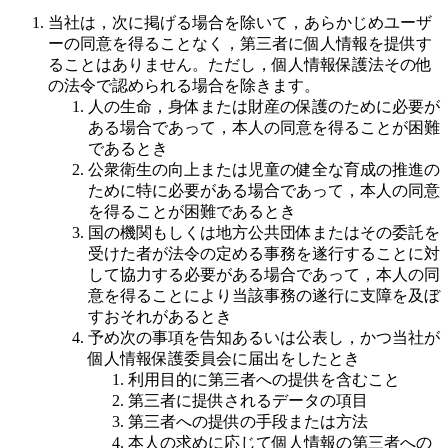
当社は，次に掲げる場合を除いて，あらかじめユーザ
ーの同意を得ることなく，第三者に個人情報を提供す
ることはありません。ただし，個人情報保護法その他
の法令で認められる場合を除きます。
人の生命，身体または財産の保護のために必要が
ある場合であって，本人の同意を得ることが困難
であるとき
公衆衛生の向上または児童の健全な育成の推進の
ために特に必要がある場合であって，本人の同意
を得ることが困難であるとき
国の機関もしくは地方公共団体またはその委託を
受けた者が法令の定める事務を遂行することに対
して協力する必要がある場合であって，本人の同
意を得ることにより当該事務の遂行に支障を及ぼ
すおそれがあるとき
予め次の事項を告知あるいは公表し，かつ当社が
個人情報保護委員会に届出をしたとき
利用目的に第三者への提供を含むこと
第三者に提供されるデータの項目
第三者への提供の手段または方法
本人の求めに応じて個人情報の第三者への