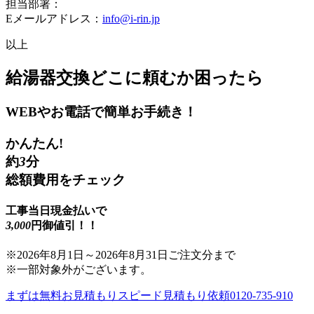
担当部署：
Eメールアドレス：
info@i-rin.jp
以上
給湯器交換
どこに頼むか困ったら
WEBやお電話で簡単お手続き！
かんたん!
約
3
分
総額費用をチェック
工事当日現金払いで
3,000
円御値引！！
※
2026年8月1日
～
2026年8月31日
ご注文分まで
※一部対象外がございます。
まずは無料お見積もり
スピード見積もり依頼
0120-735-910