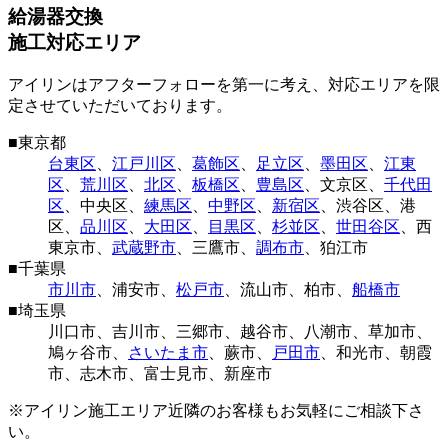
給湯器交換
施工対応エリア
アイリンはアフターフォローを第一に考え、対応エリアを限
定させていただいております。
■
東京都
台東区
、
江戸川区
、
葛飾区
、
足立区
、
墨田区
、
江東
区
、
荒川区
、
北区
、
板橋区
、
豊島区
、
文京区
、
千代田
区
、
中央区
、
練馬区
、
中野区
、
新宿区
、
渋谷区
、
港
区
、
品川区
、
大田区
、
目黒区
、
杉並区
、
世田谷区
、
西
東京市
、
武蔵野市
、
三鷹市
、
調布市
、
狛江市
■
千葉県
市川市
、
浦安市
、
松戸市
、
流山市
、
柏市
、
船橋市
■
埼玉県
川口市
、
吉川市
、
三郷市
、
越谷市
、
八潮市
、
草加市
、
鳩ヶ谷市
、
さいたま市
、
蕨市
、
戸田市
、
和光市
、
朝霞
市
、
志木市
、
富士見市
、
新座市
※アイリン施工エリア近隣のお客様もお気軽にご相談下さ
い。