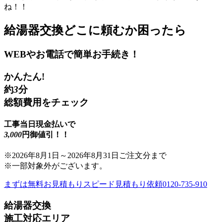
ね！！
給湯器交換
どこに頼むか困ったら
WEBやお電話で簡単お手続き！
かんたん!
約
3
分
総額費用をチェック
工事当日現金払いで
3,000
円御値引！！
※
2026年8月1日
～
2026年8月31日
ご注文分まで
※一部対象外がございます。
まずは無料お見積もり
スピード見積もり依頼
0120-735-910
給湯器交換
施工対応エリア