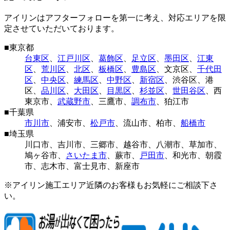
アイリンはアフターフォローを第一に考え、対応エリアを限
定させていただいております。
■
東京都
台東区
、
江戸川区
、
葛飾区
、
足立区
、
墨田区
、
江東
区
、
荒川区
、
北区
、
板橋区
、
豊島区
、
文京区
、
千代田
区
、
中央区
、
練馬区
、
中野区
、
新宿区
、
渋谷区
、
港
区
、
品川区
、
大田区
、
目黒区
、
杉並区
、
世田谷区
、
西
東京市
、
武蔵野市
、
三鷹市
、
調布市
、
狛江市
■
千葉県
市川市
、
浦安市
、
松戸市
、
流山市
、
柏市
、
船橋市
■
埼玉県
川口市
、
吉川市
、
三郷市
、
越谷市
、
八潮市
、
草加市
、
鳩ヶ谷市
、
さいたま市
、
蕨市
、
戸田市
、
和光市
、
朝霞
市
、
志木市
、
富士見市
、
新座市
※アイリン施工エリア近隣のお客様もお気軽にご相談下さ
い。