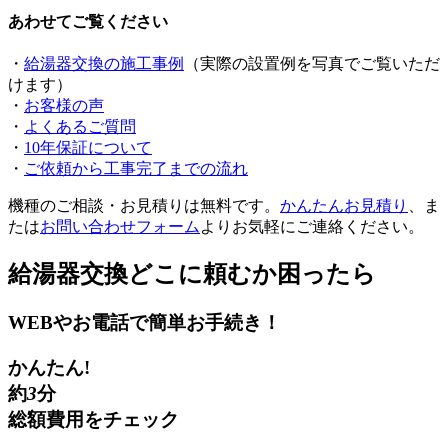
あわせてご覧ください
・
給湯器交換の施工事例
（実際の設置例を写真でご覧いただ
けます）
・
お客様の声
・
よくあるご質問
・
10年保証について
・
ご依頼から工事完了までの流れ
機種のご相談・お見積りは無料です。
かんたんお見積り
、ま
たは
お問い合わせフォーム
よりお気軽にご連絡ください。
給湯器交換
どこに頼むか困ったら
WEBやお電話で簡単お手続き！
かんたん!
約
3
分
総額費用をチェック