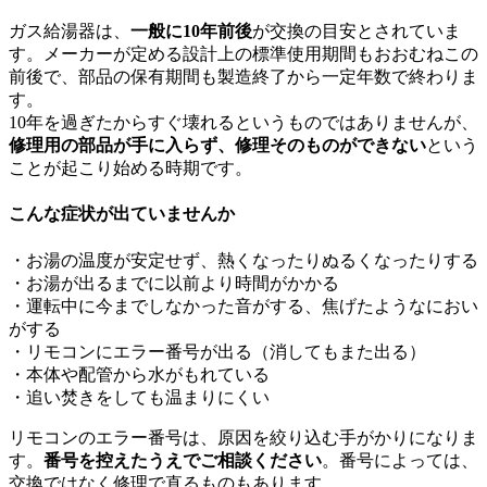
ガス給湯器は、
一般に10年前後
が交換の目安とされていま
す。メーカーが定める設計上の標準使用期間もおおむねこの
前後で、部品の保有期間も製造終了から一定年数で終わりま
す。
10年を過ぎたからすぐ壊れるというものではありませんが、
修理用の部品が手に入らず、修理そのものができない
という
ことが起こり始める時期です。
こんな症状が出ていませんか
・お湯の温度が安定せず、熱くなったりぬるくなったりする
・お湯が出るまでに以前より時間がかかる
・運転中に今までしなかった音がする、焦げたようなにおい
がする
・リモコンにエラー番号が出る（消してもまた出る）
・本体や配管から水がもれている
・追い焚きをしても温まりにくい
リモコンのエラー番号は、原因を絞り込む手がかりになりま
す。
番号を控えたうえでご相談ください
。番号によっては、
交換ではなく修理で直るものもあります。