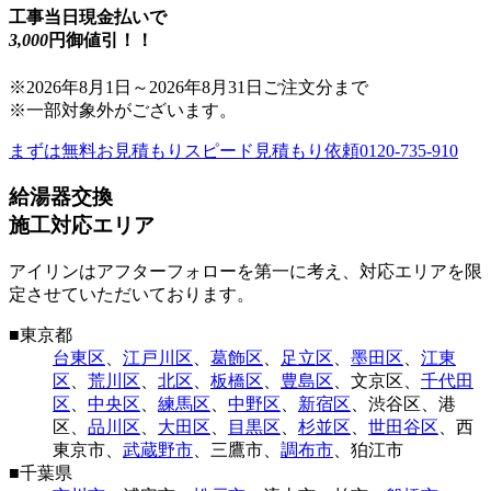
工事当日現金払いで
3,000
円御値引！！
※
2026年8月1日
～
2026年8月31日
ご注文分まで
※一部対象外がございます。
まずは無料お見積もり
スピード見積もり依頼
0120-735-910
給湯器交換
施工対応エリア
アイリンはアフターフォローを第一に考え、対応エリアを限
定させていただいております。
■
東京都
台東区
、
江戸川区
、
葛飾区
、
足立区
、
墨田区
、
江東
区
、
荒川区
、
北区
、
板橋区
、
豊島区
、
文京区
、
千代田
区
、
中央区
、
練馬区
、
中野区
、
新宿区
、
渋谷区
、
港
区
、
品川区
、
大田区
、
目黒区
、
杉並区
、
世田谷区
、
西
東京市
、
武蔵野市
、
三鷹市
、
調布市
、
狛江市
■
千葉県