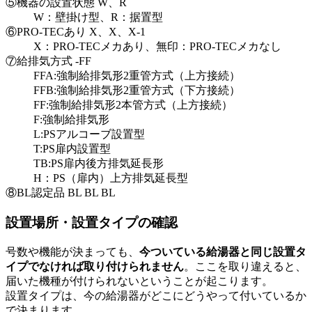
⑤機器の設置状態 W、R
W：壁掛け型、R：据置型
⑥PRO-TECあり X、X、X-1
X：PRO-TECメカあり、無印：PRO-TECメカなし
⑦給排気方式 -FF
FFA:強制給排気形2重管方式（上方接続）
FFB:強制給排気形2重管方式（下方接続）
FF:強制給排気形2本管方式（上方接続）
F:強制給排気形
L:PSアルコーブ設置型
T:PS扉内設置型
TB:PS扉内後方排気延長形
H：PS（扉内）上方排気延長型
⑧BL認定品 BL BL BL
設置場所・設置タイプの確認
号数や機能が決まっても、
今ついている給湯器と同じ設置タ
イプでなければ取り付けられません
。ここを取り違えると、
届いた機種が付けられないということが起こります。
設置タイプは、今の給湯器がどこにどうやって付いているか
で決まります。