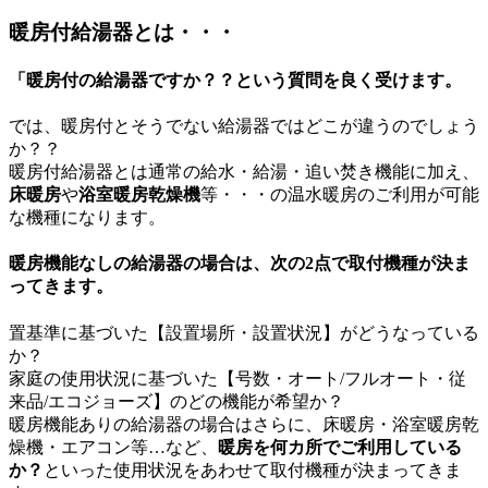
暖房付給湯器とは・・・
「暖房付の給湯器ですか？？という質問を良く受けます。
では、暖房付とそうでない給湯器ではどこが違うのでしょう
か？？
暖房付給湯器とは通常の給水・給湯・追い焚き機能に加え、
床暖房
や
浴室暖房乾燥機
等・・・の温水暖房のご利用が可能
な機種になります。
暖房機能なしの給湯器の場合は、次の2点で取付機種が決ま
ってきます。
置基準に基づいた【設置場所・設置状況】がどうなっている
か？
家庭の使用状況に基づいた【号数・オート/フルオート・従
来品/エコジョーズ】のどの機能が希望か？
暖房機能ありの給湯器の場合はさらに、床暖房・浴室暖房乾
燥機・エアコン等…など、
暖房を何カ所でご利用している
か？
といった使用状況をあわせて取付機種が決まってきま