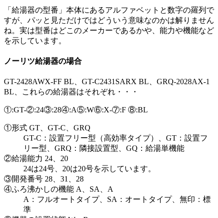
「給湯器の型番」本体にあるアルファベットと数字の羅列で
すが、パッと見ただけではどういう意味なのかは解りません
ね。実は型番はどこのメーカーであるかや、能力や機能など
を示しています。
ノーリツ給湯器の場合
GT-2428AWX-FF BL、GT-C2431SARX BL、GRQ-2028AX-1
BL、これらの給湯器はそれぞれ・・・
①:GT-②:24③:28④:A⑤:W⑥:X-⑦:F ⑧:BL
①形式 GT、GT-C、GRQ
GT-C：設置フリー型（高効率タイプ）、GT：設置フ
リー型、GRQ：隣接設置型、GQ：給湯単機能
②給湯能力 24、20
24は24号、20は20号を示しています。
③開発番号 28、31、28
④ふろ沸かしの機能 A、SA、A
A：フルオートタイプ、SA：オートタイプ、無印：標
準