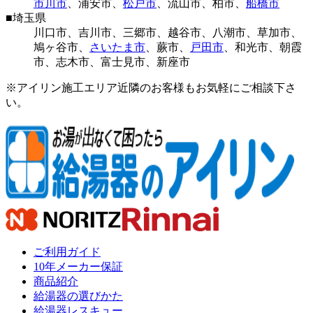
市川市
、
浦安市
、
松戸市
、
流山市
、
柏市
、
船橋市
■
埼玉県
川口市
、
吉川市
、
三郷市
、
越谷市
、
八潮市
、
草加市
、
鳩ヶ谷市
、
さいたま市
、
蕨市
、
戸田市
、
和光市
、
朝霞
市
、
志木市
、
富士見市
、
新座市
※アイリン施工エリア近隣のお客様もお気軽にご相談下さ
い。
ご利用ガイド
10年メーカー保証
商品紹介
給湯器の選びかた
給湯器レスキュー