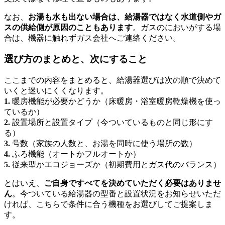
なお、
お湯も水も出ない場合は、給湯器ではなく水道側やガ
スの供給側が原因のこともあります
。ガスのにおいがする場
合は、機器に触れずガス会社へご連絡ください。
選び方のまとめと、次にすること
ここまでの内容をまとめると、給湯器選びは次の順で決めて
いくと迷いにくくなります。
1.
暖房機能が必要かどうか（床暖房・浴室暖房乾燥機を使っ
ているか）
2.
設置場所と設置タイプ（今ついているものと同じ形にす
る）
3.
号数（家族の人数と、お湯を同時に使う場所の数）
4.
ふろ機能（オートかフルオートか）
5.
従来型かエコジョーズか（初期費用とガス代のバランス）
とはいえ、
ご自身ですべてを決めていただく必要はありませ
ん
。今ついている給湯器の型番と設置状況をお知らせいただ
ければ、こちらで条件に合う機種をお選びしてご提案しま
す。