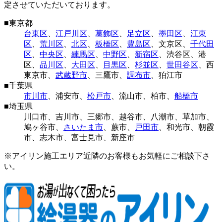
定させていただいております。
■
東京都
台東区
、
江戸川区
、
葛飾区
、
足立区
、
墨田区
、
江東
区
、
荒川区
、
北区
、
板橋区
、
豊島区
、
文京区
、
千代田
区
、
中央区
、
練馬区
、
中野区
、
新宿区
、
渋谷区
、
港
区
、
品川区
、
大田区
、
目黒区
、
杉並区
、
世田谷区
、
西
東京市
、
武蔵野市
、
三鷹市
、
調布市
、
狛江市
■
千葉県
市川市
、
浦安市
、
松戸市
、
流山市
、
柏市
、
船橋市
■
埼玉県
川口市
、
吉川市
、
三郷市
、
越谷市
、
八潮市
、
草加市
、
鳩ヶ谷市
、
さいたま市
、
蕨市
、
戸田市
、
和光市
、
朝霞
市
、
志木市
、
富士見市
、
新座市
※アイリン施工エリア近隣のお客様もお気軽にご相談下さ
い。