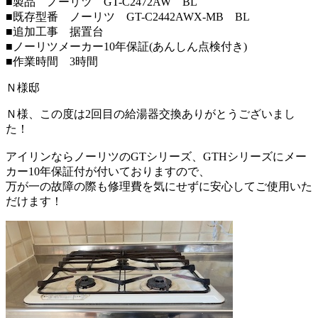
■製品 ノーリツ GT-C2472AW BL
■既存型番 ノーリツ GT-C2442AWX-MB BL
■追加工事 据置台
■ノーリツメーカー10年保証(あんしん点検付き)
■作業時間 3時間
Ｎ様邸
Ｎ様、この度は2回目の給湯器交換ありがとうございまし
た！
アイリンならノーリツのGTシリーズ、GTHシリーズにメー
カー10年保証付が付いておりますので、
万が一の故障の際も修理費を気にせずに安心してご使用いた
だけます！