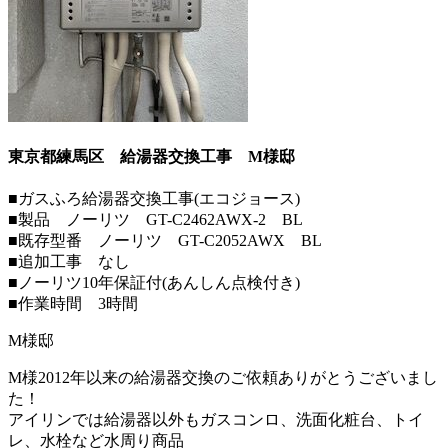
東京都練馬区 給湯器交換工事
M様邸
■ガスふろ給湯器交換工事(エコジョース)
■製品 ノーリツ GT-C2462AWX-2 BL
■既存型番 ノーリツ GT-C2052AWX BL
■追加工事 なし
■ノーリツ10年保証付(あんしん点検付き)
■作業時間 3時間
M様邸
M様2012年以来の給湯器交換のご依頼ありがとうございまし
た！
アイリンでは給湯器以外もガスコンロ、洗面化粧台、トイ
レ、水栓など水周り商品