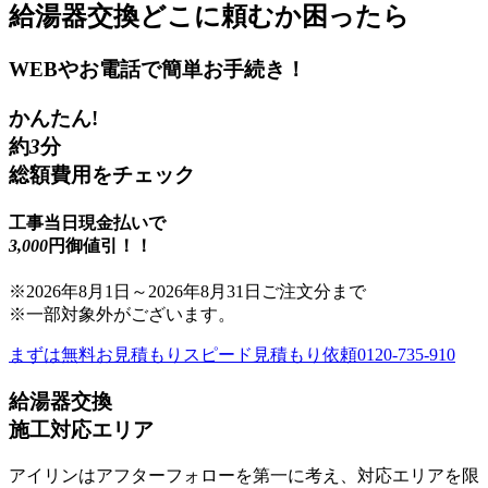
給湯器交換
どこに頼むか困ったら
WEBやお電話で簡単お手続き！
かんたん!
約
3
分
総額費用をチェック
工事当日現金払いで
3,000
円御値引！！
※
2026年8月1日
～
2026年8月31日
ご注文分まで
※一部対象外がございます。
まずは無料お見積もり
スピード見積もり依頼
0120-735-910
給湯器交換
施工対応エリア
アイリンはアフターフォローを第一に考え、対応エリアを限