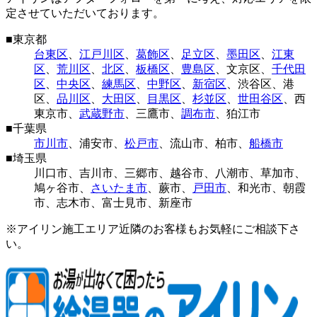
定させていただいております。
■
東京都
台東区
、
江戸川区
、
葛飾区
、
足立区
、
墨田区
、
江東
区
、
荒川区
、
北区
、
板橋区
、
豊島区
、
文京区
、
千代田
区
、
中央区
、
練馬区
、
中野区
、
新宿区
、
渋谷区
、
港
区
、
品川区
、
大田区
、
目黒区
、
杉並区
、
世田谷区
、
西
東京市
、
武蔵野市
、
三鷹市
、
調布市
、
狛江市
■
千葉県
市川市
、
浦安市
、
松戸市
、
流山市
、
柏市
、
船橋市
■
埼玉県
川口市
、
吉川市
、
三郷市
、
越谷市
、
八潮市
、
草加市
、
鳩ヶ谷市
、
さいたま市
、
蕨市
、
戸田市
、
和光市
、
朝霞
市
、
志木市
、
富士見市
、
新座市
※アイリン施工エリア近隣のお客様もお気軽にご相談下さ
い。