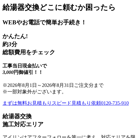
給湯器交換
どこに頼むか困ったら
WEBやお電話で簡単お手続き！
かんたん!
約
3
分
総額費用をチェック
工事当日現金払いで
3,000
円御値引！！
※
2026年8月1日
～
2026年8月31日
ご注文分まで
※一部対象外がございます。
まずは無料お見積もり
スピード見積もり依頼
0120-735-910
給湯器交換
施工対応エリア
アイリンはアフターフォローを第一に考え、対応エリアを限