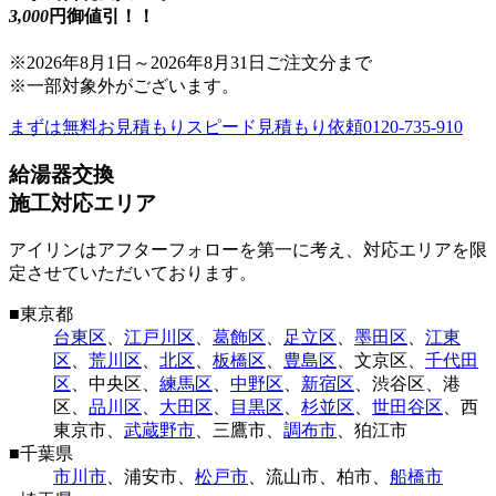
3,000
円御値引！！
※
2026年8月1日
～
2026年8月31日
ご注文分まで
※一部対象外がございます。
まずは無料お見積もり
スピード見積もり依頼
0120-735-910
給湯器交換
施工対応エリア
アイリンはアフターフォローを第一に考え、対応エリアを限
定させていただいております。
■
東京都
台東区
、
江戸川区
、
葛飾区
、
足立区
、
墨田区
、
江東
区
、
荒川区
、
北区
、
板橋区
、
豊島区
、
文京区
、
千代田
区
、
中央区
、
練馬区
、
中野区
、
新宿区
、
渋谷区
、
港
区
、
品川区
、
大田区
、
目黒区
、
杉並区
、
世田谷区
、
西
東京市
、
武蔵野市
、
三鷹市
、
調布市
、
狛江市
■
千葉県
市川市
、
浦安市
、
松戸市
、
流山市
、
柏市
、
船橋市