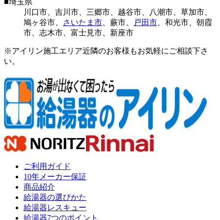
■
埼玉県
川口市
、
吉川市
、
三郷市
、
越谷市
、
八潮市
、
草加市
、
鳩ヶ谷市
、
さいたま市
、
蕨市
、
戸田市
、
和光市
、
朝霞
市
、
志木市
、
富士見市
、
新座市
※アイリン施工エリア近隣のお客様もお気軽にご相談下さ
い。
ご利用ガイド
10年メーカー保証
商品紹介
給湯器の選びかた
給湯器レスキュー
給湯器7つのポイント