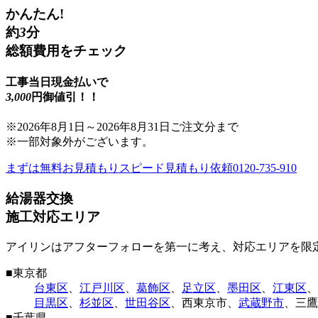
かんたん!
約
3
分
総額費用をチェック
工事当日現金払いで
3,000
円御値引！！
※
2026年8月1日
～
2026年8月31日
ご注文分まで
※一部対象外がございます。
まずは無料お見積もり
スピード見積もり依頼
0120-735-910
給湯器交換
施工対応エリア
アイリンはアフターフォローを第一に考え、対応エリアを限
■
東京都
台東区
、
江戸川区
、
葛飾区
、
足立区
、
墨田区
、
江東区
、
目黒区
、
杉並区
、
世田谷区
、
西東京市
、
武蔵野市
、
三鷹
■
千葉県