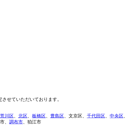
定させていただいております。
荒川区
、
北区
、
板橋区
、
豊島区
、
文京区
、
千代田区
、
中央区
、
市
、
調布市
、
狛江市