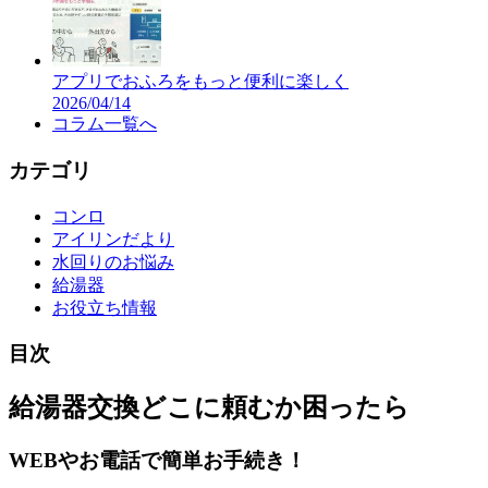
アプリでおふろをもっと便利に楽しく
2026/04/14
コラム
一覧へ
カテゴリ
コンロ
アイリンだより
水回りのお悩み
給湯器
お役立ち情報
目次
給湯器交換
どこに頼むか困ったら
WEBやお電話で簡単お手続き！