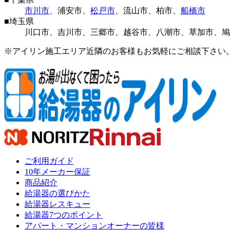
市川市
、
浦安市
、
松戸市
、
流山市
、
柏市
、
船橋市
■
埼玉県
川口市
、
吉川市
、
三郷市
、
越谷市
、
八潮市
、
草加市
、
鳩
※アイリン施工エリア近隣のお客様もお気軽にご相談下さい
ご利用ガイド
10年メーカー保証
商品紹介
給湯器の選びかた
給湯器レスキュー
給湯器7つのポイント
アパート・マンションオーナーの皆様