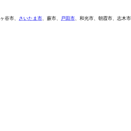
ヶ谷市
、
さいたま市
、
蕨市
、
戸田市
、
和光市
、
朝霞市
、
志木市
。