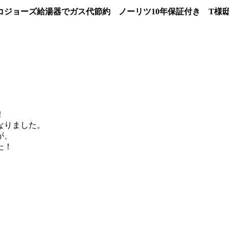
ジョーズ給湯器でガス代節約 ノーリツ10年保証付き
T様
！
なりました。
が、
た！