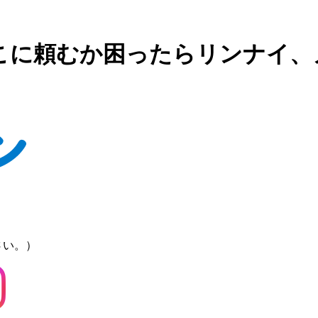
こに頼むか困ったらリンナイ、
さい。）