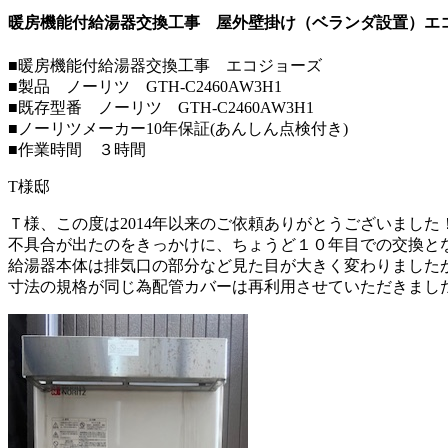
暖房機能付給湯器交換工事 屋外壁掛け（ベランダ設置）エコ
■暖房機能付給湯器交換工事 エコジョーズ
■製品 ノーリツ GTH-C2460AW3H1
■既存型番 ノーリツ GTH-C2460AW3H1
■ノーリツメーカー10年保証(あんしん点検付き)
■作業時間 ３時間
T様邸
Ｔ様、この度は2014年以来のご依頼ありがとうございました
不具合が出たのをきっかけに、ちょうど１０年目での交換と
給湯器本体は排気口の部分など見た目が大きく変わりました
寸法の規格が同じ為配管カバーは再利用させていただきまし