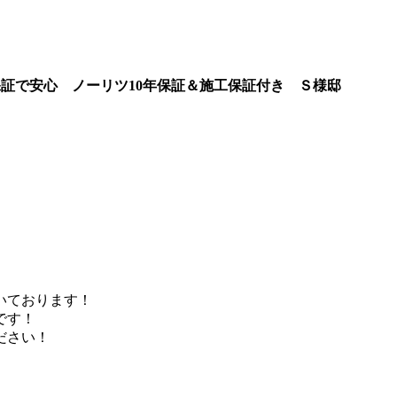
保証で安心 ノーリツ10年保証＆施工保証付き
Ｓ様邸
いております！
です！
ださい！