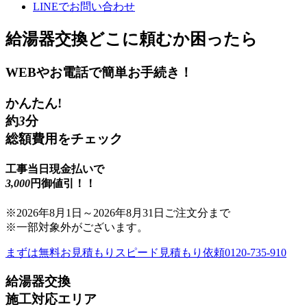
LINE
でお問い合わせ
給湯器交換
どこに頼むか困ったら
WEBやお電話で簡単お手続き！
かんたん!
約
3
分
総額費用をチェック
工事当日現金払いで
3,000
円御値引！！
※
2026年8月1日
～
2026年8月31日
ご注文分まで
※一部対象外がございます。
まずは無料お見積もり
スピード見積もり依頼
0120-735-910
給湯器交換
施工対応エリア