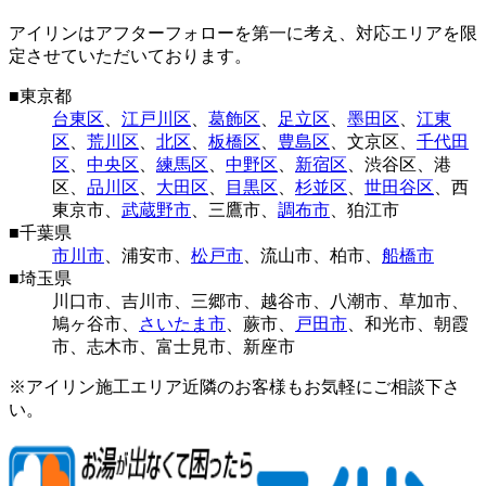
アイリンはアフターフォローを第一に考え、対応エリアを限
定させていただいております。
■
東京都
台東区
、
江戸川区
、
葛飾区
、
足立区
、
墨田区
、
江東
区
、
荒川区
、
北区
、
板橋区
、
豊島区
、
文京区
、
千代田
区
、
中央区
、
練馬区
、
中野区
、
新宿区
、
渋谷区
、
港
区
、
品川区
、
大田区
、
目黒区
、
杉並区
、
世田谷区
、
西
東京市
、
武蔵野市
、
三鷹市
、
調布市
、
狛江市
■
千葉県
市川市
、
浦安市
、
松戸市
、
流山市
、
柏市
、
船橋市
■
埼玉県
川口市
、
吉川市
、
三郷市
、
越谷市
、
八潮市
、
草加市
、
鳩ヶ谷市
、
さいたま市
、
蕨市
、
戸田市
、
和光市
、
朝霞
市
、
志木市
、
富士見市
、
新座市
※アイリン施工エリア近隣のお客様もお気軽にご相談下さ
い。