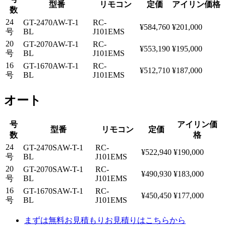
型番
リモコン
定価
アイリン価格
数
24
GT-2470AW-T-1
RC-
¥
584,760
¥
201,000
号
BL
J101EMS
20
GT-2070AW-T-1
RC-
¥
553,190
¥
195,000
号
BL
J101EMS
16
GT-1670AW-T-1
RC-
¥
512,710
¥
187,000
号
BL
J101EMS
オート
号
アイリン価
型番
リモコン
定価
数
格
24
GT-2470SAW-T-1
RC-
¥
522,940
¥
190,000
号
BL
J101EMS
20
GT-2070SAW-T-1
RC-
¥
490,930
¥
183,000
号
BL
J101EMS
16
GT-1670SAW-T-1
RC-
¥
450,450
¥
177,000
号
BL
J101EMS
まずは無料お見積もり
お見積りはこちらから