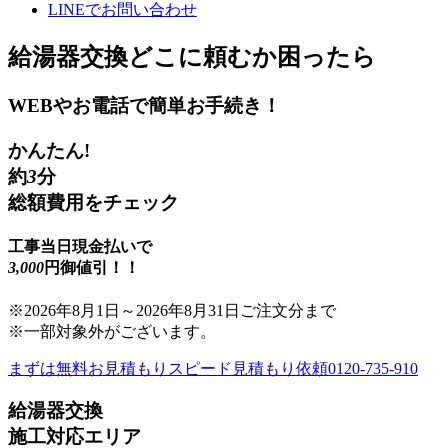
LINE
でお問い合わせ
給湯器交換
どこに頼むか困ったら
WEBやお電話で簡単お手続き！
かんたん!
約
3
分
総額費用をチェック
工事当日現金払いで
3,000
円御値引！！
※
2026年8月1日
～
2026年8月31日
ご注文分まで
※一部対象外がございます。
まずは無料お見積もり
スピード見積もり依頼
0120-735-910
給湯器交換
施工対応エリア