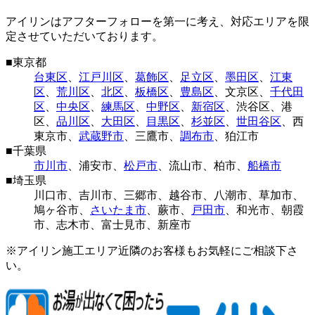
アイリンはアフターフォローを第一に考え、対応エリアを限
定させていただいております。
■
東京都
台東区
、
江戸川区
、
葛飾区
、
足立区
、
墨田区
、
江東
区
、
荒川区
、
北区
、
板橋区
、
豊島区
、
文京区
、
千代田
区
、
中央区
、
練馬区
、
中野区
、
新宿区
、
渋谷区
、
港
区
、
品川区
、
大田区
、
目黒区
、
杉並区
、
世田谷区
、
西
東京市
、
武蔵野市
、
三鷹市
、
調布市
、
狛江市
■
千葉県
市川市
、
浦安市
、
松戸市
、
流山市
、
柏市
、
船橋市
■
埼玉県
川口市
、
吉川市
、
三郷市
、
越谷市
、
八潮市
、
草加市
、
鳩ヶ谷市
、
さいたま市
、
蕨市
、
戸田市
、
和光市
、
朝霞
市
、
志木市
、
富士見市
、
新座市
※アイリン施工エリア近隣のお客様もお気軽にご相談下さ
い。