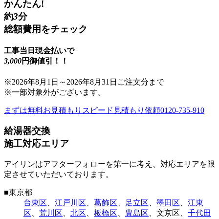
かんたん!
約
3
分
総額費用をチェック
工事当日現金払いで
3,000
円御値引！！
※
2026年8月1日
～
2026年8月31日
ご注文分まで
※一部対象外がございます。
まずは無料お見積もり
スピード見積もり依頼
0120-735-910
給湯器交換
施工対応エリア
アイリンはアフターフォローを第一に考え、対応エリアを限
定させていただいております。
■
東京都
台東区
、
江戸川区
、
葛飾区
、
足立区
、
墨田区
、
江東
区
、
荒川区
、
北区
、
板橋区
、
豊島区
、
文京区
、
千代田