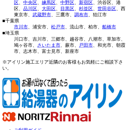
区
、
中央区
、
練馬区
、
中野区
、
新宿区
、
渋谷区
、
港
区
、
品川区
、
大田区
、
目黒区
、
杉並区
、
世田谷区
、
西
東京市
、
武蔵野市
、
三鷹市
、
調布市
、
狛江市
■
千葉県
市川市
、
浦安市
、
松戸市
、
流山市
、
柏市
、
船橋市
■
埼玉県
川口市
、
吉川市
、
三郷市
、
越谷市
、
八潮市
、
草加市
、
鳩ヶ谷市
、
さいたま市
、
蕨市
、
戸田市
、
和光市
、
朝霞
市
、
志木市
、
富士見市
、
新座市
※アイリン施工エリア近隣のお客様もお気軽にご相談下さ
い。