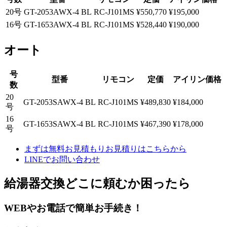
20号
GT-2053AWX-4 BL
RC-J101MS
¥
550,770
¥
195,000
16号
GT-1653AWX-4 BL
RC-J101MS
¥
528,440
¥
190,000
オート
号
型番
リモコン
定価
アイリン価格
数
20
GT-2053SAWX-4 BL
RC-J101MS
¥
489,830
¥
184,000
号
16
GT-1653SAWX-4 BL
RC-J101MS
¥
467,390
¥
178,000
号
まずは無料お見積もり
お見積りはこちらから
LINE
でお問い合わせ
給湯器交換
どこに頼むか困ったら
WEBやお電話で簡単お手続き！