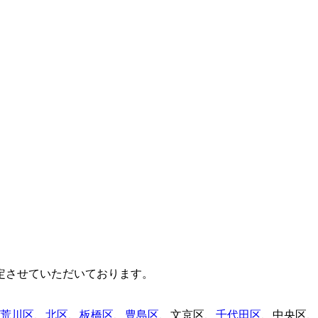
定させていただいております。
荒川区
、
北区
、
板橋区
、
豊島区
、
文京区
、
千代田区
、
中央区
、