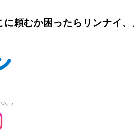
こに頼むか困ったらリンナイ、
さい。）