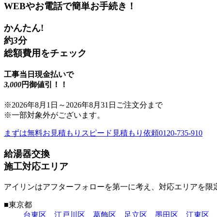
WEBやお電話で簡単お手続き！
かんたん!
約
3
分
総額費用をチェック
工事当日現金払いで
3,000
円御値引！！
※
2026年8月1日
～
2026年8月31日
ご注文分まで
※一部対象外がございます。
まずは無料お見積もり
スピード見積もり依頼
0120-735-910
給湯器交換
施工対応エリア
アイリンはアフターフォローを第一に考え、対応エリアを限
■
東京都
台東区
、
江戸川区
、
葛飾区
、
足立区
、
墨田区
、
江東区
、