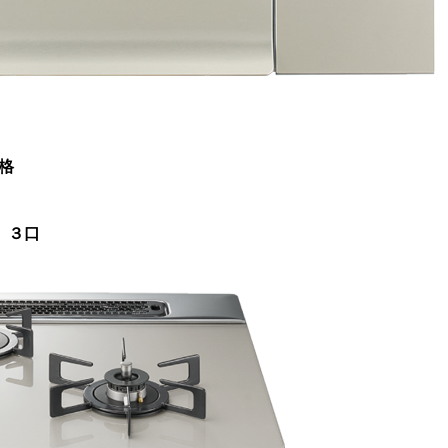
格
 ３口