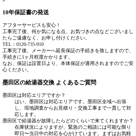
10年保証書の発送
アフターサービスも安心！
工事完了後、何か気になる点、お気づきの点などございまし
たらご遠慮なく、お申し付けください。
TEL：0120-735-910
工事完了後、メーカーへ延長保証の手続きを致しますので、
手続きに1ヶ月程度かかります。
なお、保証は設置日より、本体保証が適用されますのでご安
心ください。
墨田区
の給湯器交換 よくあるご質問
墨田区
は対応エリアですか？
はい、
墨田区
は対応エリアです。
墨田区
全域へ出張
し、現地調査からお見積り・交換工事まで一貫して対
応します。
墨田区
で給湯器が故障したらどのくらいで来てくれますか？
在庫状況によりますが、緊急のご相談には可能な限り
即日〜当日中の対応を心がけています。まずはお気軽