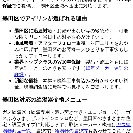
保証
でご提供し、
墨田区
全域へ迅速に対応します。
墨田区
でアイリンが選ばれる理由
墨田区
に迅速対応
：お湯が出ない等の緊急時も、可能
な限り即日〜当日中の対応を心がけています。
地域密着・アフターフォロー重視
：対応エリアをむや
みに広げず、
墨田区
のお客様一人ひとりを工事後もし
っかりフォローします。
業界トップクラスのW10年保証
：製品・施工ともに10
年保証。万一のときも安心です（
10年メーカー保証の
詳細
）。
明朗な価格
：本体＋標準工事費込みの分かりやすい料
金。現地調査後に無料でお見積りをご提示します。
墨田区
対応の給湯器交換メニュー
ガス給湯器（給湯専用・追い焚き付き・エコジョーズ）、ガ
スふろがま、ビルトインコンロなど、
墨田区
のさまざまな住
宅・設置タイプに対応します。取扱メーカー・機種は
ガス給
湯器商品一覧
、選び方は
給湯器の選び方
もあわせてご覧くだ