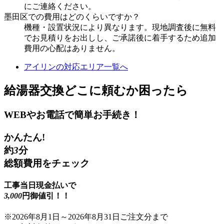
にご連絡ください。
墨田区
での費用はどのくらいですか？
機種・設置状況により異なります。現地調査後に無料
でお見積りをお出しし、ご承諾後に着手するため追加
費用の心配はありません。
アイリンの対応エリア一覧へ
給湯器交換
どこに頼むか困ったら
WEBやお電話で簡単お手続き！
かんたん!
約
3
分
総額費用をチェック
工事当日現金払いで
3,000
円御値引！！
※
2026年8月1日
～
2026年8月31日
ご注文分まで