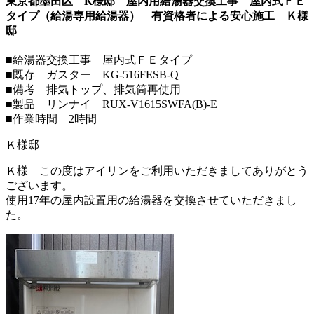
東京都墨田区 K様邸 屋内用給湯器交換工事 屋内式ＦＥ
タイプ（給湯専用給湯器） 有資格者による安心施工
Ｋ様
邸
■給湯器交換工事 屋内式ＦＥタイプ
■既存 ガスター KG-516FESB-Q
■備考 排気トップ、排気筒再使用
■製品 リンナイ RUX-V1615SWFA(B)-E
■作業時間 2時間
Ｋ様邸
Ｋ様 この度はアイリンをご利用いただきましてありがとう
ございます。
使用17年の屋内設置用の給湯器を交換させていただきまし
た。