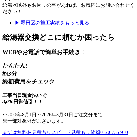
給湯器以外もお困りの事があれば、お気軽にお問い合わせく
ださい！
▶
墨田区
の施工実績をもっと見る
給湯器交換
どこに頼むか困ったら
WEBやお電話で簡単お手続き！
かんたん!
約
3
分
総額費用をチェック
工事当日現金払いで
3,000
円御値引！！
※
2026年8月1日
～
2026年8月31日
ご注文分まで
※一部対象外がございます。
まずは無料お見積もり
スピード見積もり依頼
0120-735-910