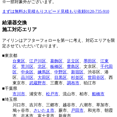
※一部対象外がございます。
まずは無料お見積もり
スピード見積もり依頼
0120-735-910
給湯器交換
施工対応エリア
アイリンはアフターフォローを第一に考え、対応エリアを限
定させていただいております。
■
東京都
台東区
、
江戸川区
、
葛飾区
、
足立区
、
墨田区
、
江東
区
、
荒川区
、
北区
、
板橋区
、
豊島区
、
文京区
、
千代田
区
、
中央区
、
練馬区
、
中野区
、
新宿区
、
渋谷区
、
港
区
、
品川区
、
大田区
、
目黒区
、
杉並区
、
世田谷区
、
西
東京市
、
武蔵野市
、
三鷹市
、
調布市
、
狛江市
■
千葉県
市川市
、
浦安市
、
松戸市
、
流山市
、
柏市
、
船橋市
■
埼玉県
川口市
、
吉川市
、
三郷市
、
越谷市
、
八潮市
、
草加市
、
鳩ヶ谷市
、
さいたま市
、
蕨市
、
戸田市
、
和光市
、
朝霞
市
、
志木市
、
富士見市
、
新座市