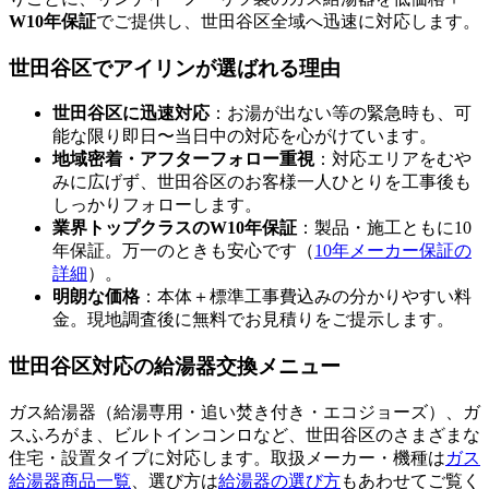
W10年保証
でご提供し、
世田谷区
全域へ迅速に対応します。
世田谷区
でアイリンが選ばれる理由
世田谷区
に迅速対応
：お湯が出ない等の緊急時も、可
能な限り即日〜当日中の対応を心がけています。
地域密着・アフターフォロー重視
：対応エリアをむや
みに広げず、
世田谷区
のお客様一人ひとりを工事後も
しっかりフォローします。
業界トップクラスのW10年保証
：製品・施工ともに10
年保証。万一のときも安心です（
10年メーカー保証の
詳細
）。
明朗な価格
：本体＋標準工事費込みの分かりやすい料
金。現地調査後に無料でお見積りをご提示します。
世田谷区
対応の給湯器交換メニュー
ガス給湯器（給湯専用・追い焚き付き・エコジョーズ）、ガ
スふろがま、ビルトインコンロなど、
世田谷区
のさまざまな
住宅・設置タイプに対応します。取扱メーカー・機種は
ガス
給湯器商品一覧
、選び方は
給湯器の選び方
もあわせてご覧く