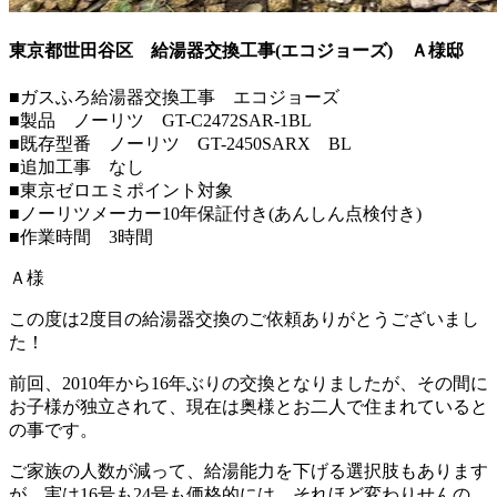
東京都世田谷区 給湯器交換工事(エコジョーズ)
Ａ様邸
■ガスふろ給湯器交換工事 エコジョーズ
■製品 ノーリツ GT-C2472SAR-1BL
■既存型番 ノーリツ GT-2450SARX BL
■追加工事 なし
■東京ゼロエミポイント対象
■ノーリツメーカー10年保証付き(あんしん点検付き)
■作業時間 3時間
Ａ様
この度は2度目の給湯器交換のご依頼ありがとうございまし
た！
前回、2010年から16年ぶりの交換となりましたが、その間に
お子様が独立されて、現在は奥様とお二人で住まれていると
の事です。
ご家族の人数が減って、給湯能力を下げる選択肢もあります
が、実は16号も24号も価格的には、それほど変わりせんの