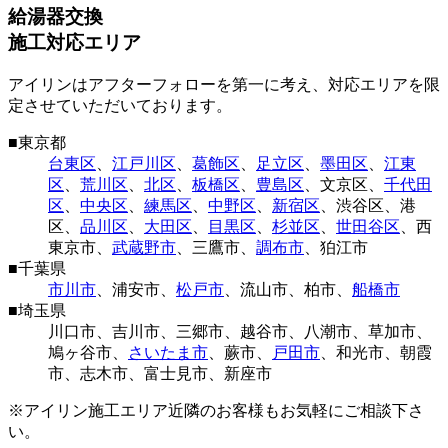
給湯器交換
施工対応エリア
アイリンはアフターフォローを第一に考え、対応エリアを限
定させていただいております。
■
東京都
台東区
、
江戸川区
、
葛飾区
、
足立区
、
墨田区
、
江東
区
、
荒川区
、
北区
、
板橋区
、
豊島区
、
文京区
、
千代田
区
、
中央区
、
練馬区
、
中野区
、
新宿区
、
渋谷区
、
港
区
、
品川区
、
大田区
、
目黒区
、
杉並区
、
世田谷区
、
西
東京市
、
武蔵野市
、
三鷹市
、
調布市
、
狛江市
■
千葉県
市川市
、
浦安市
、
松戸市
、
流山市
、
柏市
、
船橋市
■
埼玉県
川口市
、
吉川市
、
三郷市
、
越谷市
、
八潮市
、
草加市
、
鳩ヶ谷市
、
さいたま市
、
蕨市
、
戸田市
、
和光市
、
朝霞
市
、
志木市
、
富士見市
、
新座市
※アイリン施工エリア近隣のお客様もお気軽にご相談下さ
い。