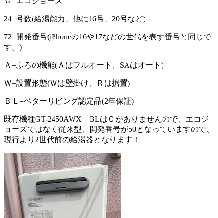
Ｃ=エコジョーズ
24=号数(給湯能力、他に16号、20号など)
72=開発番号(iPhoneの16や17などの世代を表す番号と同じで
す。)
Ａ=ふろの機能(Ａはフルオート、SAはオート)
Ｗ=設置形態(Ｗは壁掛け、Ｒは据置)
ＢＬ=ベターリビング認定品(2年保証)
既存機種GT-2450AWX BLはＣがありませんので、エコジ
ョーズではなく従来型、開発番号が50となっていますので、
現行より2世代前の給湯器となります！