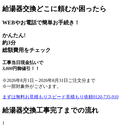
給湯器交換
どこに頼むか困ったら
WEBやお電話で簡単お手続き！
かんたん!
約
3
分
総額費用をチェック
工事当日現金払いで
3,000
円御値引！！
※
2026年8月1日
～
2026年8月31日
ご注文分まで
※一部対象外がございます。
まずは無料お見積もり
スピード見積もり依頼
0120-735-910
給湯器交換
工事完了までの流れ
1