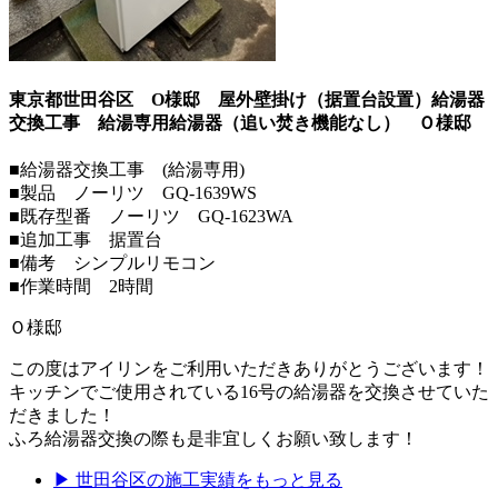
東京都世田谷区 O様邸 屋外壁掛け（据置台設置）給湯器
交換工事 給湯専用給湯器（追い焚き機能なし）
Ｏ様邸
■給湯器交換工事 (給湯専用)
■製品 ノーリツ GQ-1639WS
■既存型番 ノーリツ GQ-1623WA
■追加工事 据置台
■備考 シンプルリモコン
■作業時間 2時間
Ｏ様邸
この度はアイリンをご利用いただきありがとうございます！
キッチンでご使用されている16号の給湯器を交換させていた
だきました！
ふろ給湯器交換の際も是非宜しくお願い致します！
▶
世田谷区
の施工実績をもっと見る