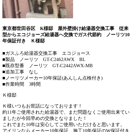
東京都世田谷区 K様邸 屋外壁掛け給湯器交換工事 従来
型からエコジョーズ給湯器へ交換でガス代節約 ノーリツ10
年保証付き
Ｋ様邸
■ガスふろ給湯器交換工事 エコジョース
■製品 ノーリツ GT-C2462AWX BL
■既存型番 ノーリツ GT-C2442AWX-MB
■追加工事 なし
■ノーリツメーカー10年保証(あんしん点検付き)
■作業時間 3時間
Ｋ様邸
Ｋ様いつもお世話になっております！
約11年ご使用された給湯器で、まだ問題なくご使用出来てい
ましたが今回早めの交換となりました！
これでまた10年は安心してご使用いただけると思います。
アイリンならメーカー10年保証、施工10年保証のW保証付き