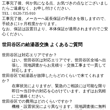
工事完了後、何か気になる点、お気づきの点などございまし
たらご遠慮なく、お申し付けください。
TEL：0120-735-910
工事完了後、メーカーへ延長保証の手続きを致しますので、
手続きに1ヶ月程度かかります。
なお、保証は設置日より、本体保証が適用されますのでご安
心ください。
世田谷区
の給湯器交換 よくあるご質問
世田谷区
は対応エリアですか？
はい、
世田谷区
は対応エリアです。
世田谷区
全域へ出
張し、現地調査からお見積り・交換工事まで一貫して
対応します。
世田谷区
で給湯器が故障したらどのくらいで来てくれます
か？
在庫状況によりますが、緊急のご相談には可能な限り
即日〜当日中の対応を心がけています。まずはお気軽
にご連絡ください。
世田谷区
での費用はどのくらいですか？
機種・設置状況により異なります。現地調査後に無料