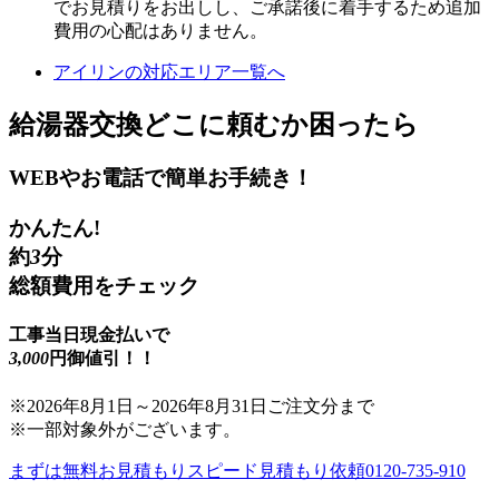
でお見積りをお出しし、ご承諾後に着手するため追加
費用の心配はありません。
アイリンの対応エリア一覧へ
給湯器交換
どこに頼むか困ったら
WEBやお電話で簡単お手続き！
かんたん!
約
3
分
総額費用をチェック
工事当日現金払いで
3,000
円御値引！！
※
2026年8月1日
～
2026年8月31日
ご注文分まで
※一部対象外がございます。
まずは無料お見積もり
スピード見積もり依頼
0120-735-910