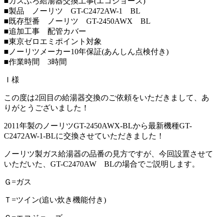
■ガスふろ給湯器交換工事(エコジョーズ)
■製品 ノーリツ GT-C2472AW-1 BL
■既存型番 ノーリツ GT-2450AWX BL
■追加工事 配管カバー
■東京ゼロエミポイント対象
■ノーリツメーカー10年保証(あんしん点検付き)
■作業時間 3時間
Ｉ様
この度は2回目の給湯器交換のご依頼をいただきまして、あ
りがとうございました！
2011年製のノーリツGT-2450AWX-BLから最新機種GT-
C2472AW-1-BLに交換させていただきました！
ノーリツ製ガス給湯器の品番の見方ですが、今回設置させて
いただいた、GT-C2470AW BLの場合でご説明します。
Ｇ=ガス
Ｔ=ツイン(追い炊き機能付き)