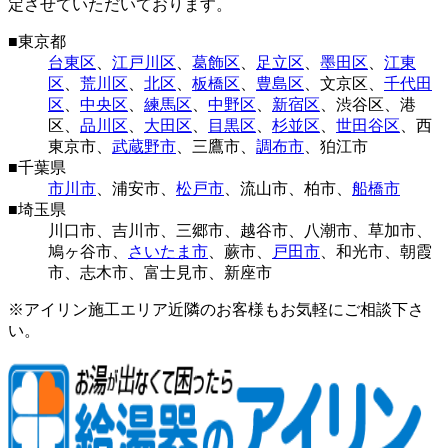
定させていただいております。
■
東京都
台東区
、
江戸川区
、
葛飾区
、
足立区
、
墨田区
、
江東
区
、
荒川区
、
北区
、
板橋区
、
豊島区
、
文京区
、
千代田
区
、
中央区
、
練馬区
、
中野区
、
新宿区
、
渋谷区
、
港
区
、
品川区
、
大田区
、
目黒区
、
杉並区
、
世田谷区
、
西
東京市
、
武蔵野市
、
三鷹市
、
調布市
、
狛江市
■
千葉県
市川市
、
浦安市
、
松戸市
、
流山市
、
柏市
、
船橋市
■
埼玉県
川口市
、
吉川市
、
三郷市
、
越谷市
、
八潮市
、
草加市
、
鳩ヶ谷市
、
さいたま市
、
蕨市
、
戸田市
、
和光市
、
朝霞
市
、
志木市
、
富士見市
、
新座市
※アイリン施工エリア近隣のお客様もお気軽にご相談下さ
い。