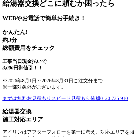
給湯器交換
どこに頼むか困ったら
WEBやお電話で簡単お手続き！
かんたん!
約
3
分
総額費用をチェック
工事当日現金払いで
3,000
円御値引！！
※
2026年8月1日
～
2026年8月31日
ご注文分まで
※一部対象外がございます。
まずは無料お見積もり
スピード見積もり依頼
0120-735-910
給湯器交換
施工対応エリア
アイリンはアフターフォローを第一に考え、対応エリアを限