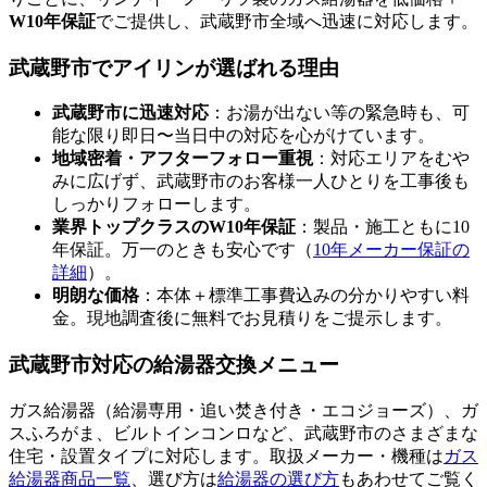
W10年保証
でご提供し、
武蔵野市
全域へ迅速に対応します。
武蔵野市
でアイリンが選ばれる理由
武蔵野市
に迅速対応
：お湯が出ない等の緊急時も、可
能な限り即日〜当日中の対応を心がけています。
地域密着・アフターフォロー重視
：対応エリアをむや
みに広げず、
武蔵野市
のお客様一人ひとりを工事後も
しっかりフォローします。
業界トップクラスのW10年保証
：製品・施工ともに10
年保証。万一のときも安心です（
10年メーカー保証の
詳細
）。
明朗な価格
：本体＋標準工事費込みの分かりやすい料
金。現地調査後に無料でお見積りをご提示します。
武蔵野市
対応の給湯器交換メニュー
ガス給湯器（給湯専用・追い焚き付き・エコジョーズ）、ガ
スふろがま、ビルトインコンロなど、
武蔵野市
のさまざまな
住宅・設置タイプに対応します。取扱メーカー・機種は
ガス
給湯器商品一覧
、選び方は
給湯器の選び方
もあわせてご覧く