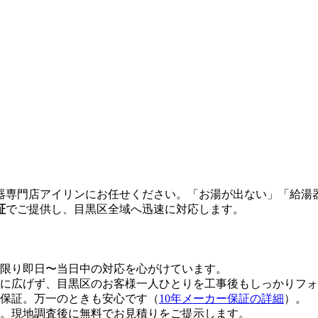
器専門店アイリンにお任せください。「お湯が出ない」「給湯
証
でご提供し、
目黒区
全域へ迅速に対応します。
限り即日〜当日中の対応を心がけています。
に広げず、
目黒区
のお客様一人ひとりを工事後もしっかりフォ
年保証。万一のときも安心です（
10年メーカー保証の詳細
）。
。現地調査後に無料でお見積りをご提示します。