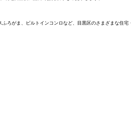
スふろがま、ビルトインコンロなど、
目黒区
のさまざまな住宅
。