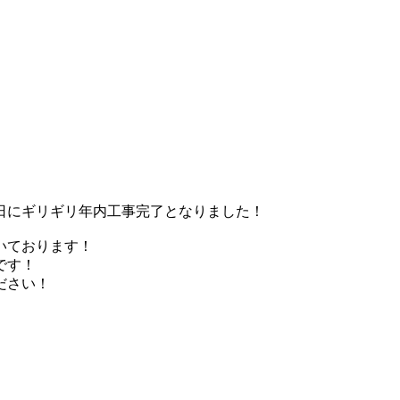
0日にギリギリ年内工事完了となりました！
いております！
です！
ださい！