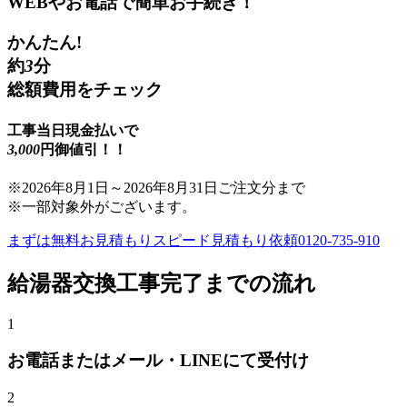
WEBやお電話で簡単お手続き！
かんたん!
約
3
分
総額費用をチェック
工事当日現金払いで
3,000
円御値引！！
※
2026年8月1日
～
2026年8月31日
ご注文分まで
※一部対象外がございます。
まずは無料お見積もり
スピード見積もり依頼
0120-735-910
給湯器交換
工事完了までの流れ
1
お電話またはメール・LINEにて受付け
2