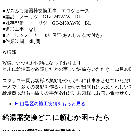
■ガスふろ給湯器交換工事 エコジョーズ
■製品 ノーリツ GT-C2472AW BL
■既存型番 ノーリツ GT-2450AWX BL
■追加工事 なし
■ノーリツメーカー10年保証(あんしん点検付き)
■作業時間 3時間
W様邸
W様、いつもお世話になっております！
年末に給湯器が故障したとの事でご連絡をいただき、12月3
スタッフ一同お客様の笑顔をやりがいに仕事をさせていただ
一人でも多くの笑顔を作るお手伝いが出来れば大変うれしい
給湯器以外もお困りの事があれば、お気軽にお問い合わせく
▶
目黒区
の施工実績をもっと見る
給湯器交換
どこに頼むか困ったら