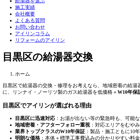
給湯器を選ぶ
施工実績
会社概要
よくある質問
お問い合わせ
アイリンコラム
リフォームのアイリン
目黒区の給湯器交換
ホーム
目黒区
で給湯器の交換・修理をお考えなら、地域密着の給湯
に、リンナイ・ノーリツ製のガス給湯器を低価格＋
W10年保
目黒区
でアイリンが選ばれる理由
目黒区
に迅速対応
：お湯が出ない等の緊急時も、可能な
地域密着・アフターフォロー重視
：対応エリアをむやみ
業界トップクラスのW10年保証
：製品・施工ともに10
明朗な価格
：本体＋標準工事費込みの分かりやすい料金