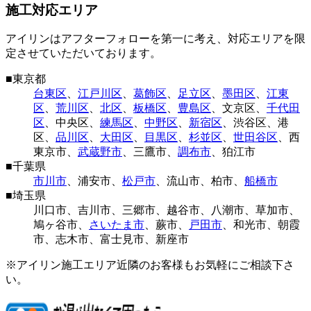
施工対応エリア
アイリンはアフターフォローを第一に考え、対応エリアを限
定させていただいております。
■
東京都
台東区
、
江戸川区
、
葛飾区
、
足立区
、
墨田区
、
江東
区
、
荒川区
、
北区
、
板橋区
、
豊島区
、
文京区
、
千代田
区
、
中央区
、
練馬区
、
中野区
、
新宿区
、
渋谷区
、
港
区
、
品川区
、
大田区
、
目黒区
、
杉並区
、
世田谷区
、
西
東京市
、
武蔵野市
、
三鷹市
、
調布市
、
狛江市
■
千葉県
市川市
、
浦安市
、
松戸市
、
流山市
、
柏市
、
船橋市
■
埼玉県
川口市
、
吉川市
、
三郷市
、
越谷市
、
八潮市
、
草加市
、
鳩ヶ谷市
、
さいたま市
、
蕨市
、
戸田市
、
和光市
、
朝霞
市
、
志木市
、
富士見市
、
新座市
※アイリン施工エリア近隣のお客様もお気軽にご相談下さ
い。