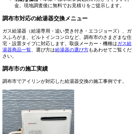
金。現地調査後に無料でお見積りをご提示します。
調布市
対応の給湯器交換メニュー
ガス給湯器（給湯専用・追い焚き付き・エコジョーズ）、ガ
スふろがま、ビルトインコンロなど、
調布市
のさまざまな住
宅・設置タイプに対応します。取扱メーカー・機種は
ガス給
湯器商品一覧
、選び方は
給湯器の選び方
もあわせてご覧くだ
さい。
調布市
の施工実績
調布市
でアイリンが対応した給湯器交換の施工事例です。