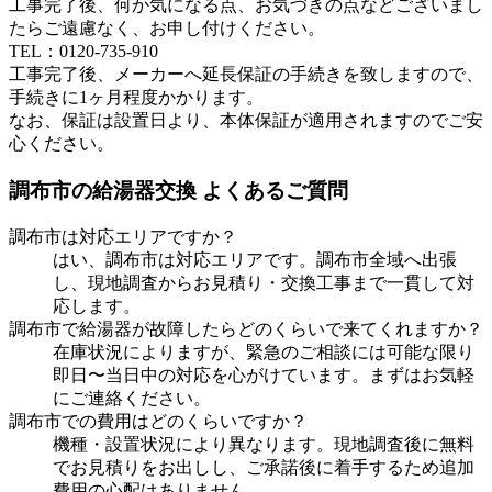
工事完了後、何か気になる点、お気づきの点などございまし
たらご遠慮なく、お申し付けください。
TEL：0120-735-910
工事完了後、メーカーへ延長保証の手続きを致しますので、
手続きに1ヶ月程度かかります。
なお、保証は設置日より、本体保証が適用されますのでご安
心ください。
調布市
の給湯器交換 よくあるご質問
調布市
は対応エリアですか？
はい、
調布市
は対応エリアです。
調布市
全域へ出張
し、現地調査からお見積り・交換工事まで一貫して対
応します。
調布市
で給湯器が故障したらどのくらいで来てくれますか？
在庫状況によりますが、緊急のご相談には可能な限り
即日〜当日中の対応を心がけています。まずはお気軽
にご連絡ください。
調布市
での費用はどのくらいですか？
機種・設置状況により異なります。現地調査後に無料
でお見積りをお出しし、ご承諾後に着手するため追加
費用の心配はありません。