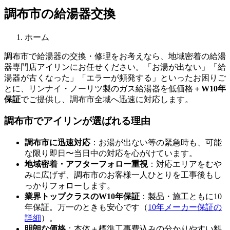
調布市の給湯器交換
ホーム
調布市
で給湯器の交換・修理をお考えなら、地域密着の給湯
器専門店アイリンにお任せください。「お湯が出ない」「給
湯器が古くなった」「エラーが頻発する」といったお困りご
とに、リンナイ・ノーリツ製のガス給湯器を低価格＋
W10年
保証
でご提供し、
調布市
全域へ迅速に対応します。
調布市
でアイリンが選ばれる理由
調布市
に迅速対応
：お湯が出ない等の緊急時も、可能
な限り即日〜当日中の対応を心がけています。
地域密着・アフターフォロー重視
：対応エリアをむや
みに広げず、
調布市
のお客様一人ひとりを工事後もし
っかりフォローします。
業界トップクラスのW10年保証
：製品・施工ともに10
年保証。万一のときも安心です（
10年メーカー保証の
詳細
）。
明朗な価格
：本体＋標準工事費込みの分かりやすい料