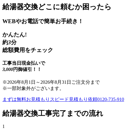
給湯器交換
どこに頼むか困ったら
WEBやお電話で簡単お手続き！
かんたん!
約
3
分
総額費用をチェック
工事当日現金払いで
3,000
円御値引！！
※
2026年8月1日
～
2026年8月31日
ご注文分まで
※一部対象外がございます。
まずは無料お見積もり
スピード見積もり依頼
0120-735-910
給湯器交換
工事完了までの流れ
1