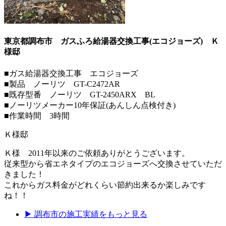
東京都調布市 ガスふろ給湯器交換工事(エコジョーズ)
Ｋ
様邸
■ガス給湯器交換工事 エコジョーズ
■製品 ノーリツ GT-C2472AR
■既存型番 ノーリツ GT-2450ARX BL
■ノーリツメーカー10年保証(あんしん点検付き)
■作業時間 3時間
Ｋ様邸
Ｋ様 2011年以来のご依頼ありがとうございます。
従来型から省エネタイプのエコジョーズへ交換させていただ
きました！
これからガス料金がどれくらい節約出来るか楽しみです
ね！！
▶
調布市
の施工実績をもっと見る