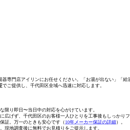
湯器専門店アイリンにお任せください。「お湯が出ない」「給
証
でご提供し、
千代田区
全域へ迅速に対応します。
な限り即日〜当日中の対応を心がけています。
に広げず、
千代田区
のお客様一人ひとりを工事後もしっかりフ
年保証。万一のときも安心です（
10年メーカー保証の詳細
）。
。現地調査後に無料でお見積りをご提示します。