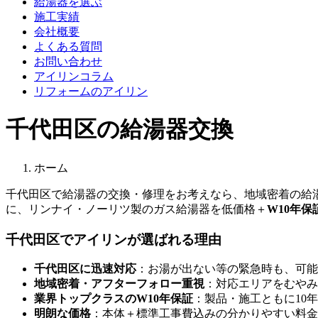
給湯器を選ぶ
施工実績
会社概要
よくある質問
お問い合わせ
アイリンコラム
リフォームのアイリン
千代田区の給湯器交換
ホーム
千代田区
で給湯器の交換・修理をお考えなら、地域密着の給
に、リンナイ・ノーリツ製のガス給湯器を低価格＋
W10年保
千代田区
でアイリンが選ばれる理由
千代田区
に迅速対応
：お湯が出ない等の緊急時も、可能
地域密着・アフターフォロー重視
：対応エリアをむやみ
業界トップクラスのW10年保証
：製品・施工ともに10
明朗な価格
：本体＋標準工事費込みの分かりやすい料金