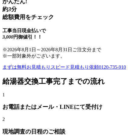
かんたん!
約
3
分
総額費用をチェック
工事当日現金払いで
3,000
円御値引！！
※
2026年8月1日
～
2026年8月31日
ご注文分まで
※一部対象外がございます。
まずは無料お見積もり
スピード見積もり依頼
0120-735-910
給湯器交換
工事完了までの流れ
1
お電話またはメール・LINEにて受付け
2
現地調査の日程のご相談