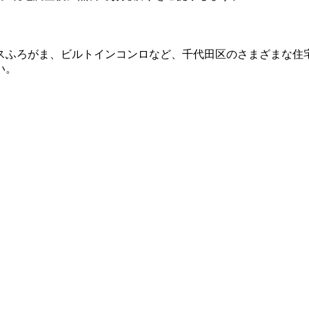
スふろがま、ビルトインコンロなど、
千代田区
のさまざまな住
い。