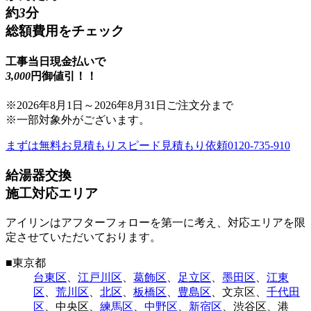
約
3
分
総額費用をチェック
工事当日現金払いで
3,000
円御値引！！
※
2026年8月1日
～
2026年8月31日
ご注文分まで
※一部対象外がございます。
まずは無料お見積もり
スピード見積もり依頼
0120-735-910
給湯器交換
施工対応エリア
アイリンはアフターフォローを第一に考え、対応エリアを限
定させていただいております。
■
東京都
台東区
、
江戸川区
、
葛飾区
、
足立区
、
墨田区
、
江東
区
、
荒川区
、
北区
、
板橋区
、
豊島区
、
文京区
、
千代田
区
、
中央区
、
練馬区
、
中野区
、
新宿区
、
渋谷区
、
港