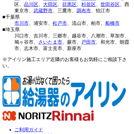
区
、
品川区
、
大田区
、
目黒区
、
杉並区
、
世田谷区
、
西
東京市
、
武蔵野市
、
三鷹市
、
調布市
、
狛江市
■
千葉県
市川市
、
浦安市
、
松戸市
、
流山市
、
柏市
、
船橋市
■
埼玉県
川口市
、
吉川市
、
三郷市
、
越谷市
、
八潮市
、
草加市
、
鳩ヶ谷市
、
さいたま市
、
蕨市
、
戸田市
、
和光市
、
朝霞
市
、
志木市
、
富士見市
、
新座市
※アイリン施工エリア近隣のお客様もお気軽にご相談下さ
い。
ご利用ガイド