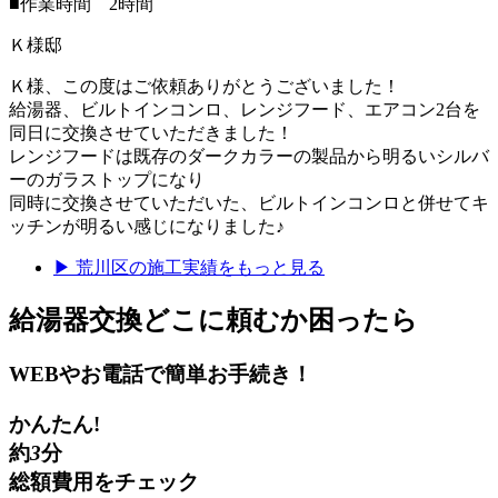
■作業時間 2時間
Ｋ様邸
Ｋ様、この度はご依頼ありがとうございました！
給湯器、ビルトインコンロ、レンジフード、エアコン2台を
同日に交換させていただきました！
レンジフードは既存のダークカラーの製品から明るいシルバ
ーのガラストップになり
同時に交換させていただいた、ビルトインコンロと併せてキ
ッチンが明るい感じになりました♪
▶
荒川区
の施工実績をもっと見る
給湯器交換
どこに頼むか困ったら
WEBやお電話で簡単お手続き！
かんたん!
約
3
分
総額費用をチェック